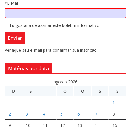
*E-Mail:
Eu gostaria de assinar este boletim informativo
Verifique seu e-mail para confirmar sua inscrição.
Matérias por data
agosto 2026
D
S
T
Q
Q
S
S
1
2
3
4
5
6
7
8
9
10
11
12
13
14
15