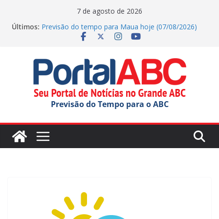
Pular
7 de agosto de 2026
para
Últimos:
Previsão do tempo para Maua hoje (07/08/2026)
o
Agenda Cultural traz de música e teatro gratuito no
ABC
conteúdo
Previsão do tempo para Rio Grande Da Serra hoje
(07/08/2026)
Previsão do tempo para Ribeirao Pires hoje
(07/08/2026)
Previsão do tempo para Diadema hoje
Previsão do Tempo para o ABC
(07/08/2026)