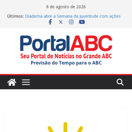
Pular
8 de agosto de 2026
para
Últimos:
Diadema abre a Semana da Juventude com ações
o
variadas
Empresas Parceiras do Portal ABC
conteúdo
10 negócios para investir no Grande ABC em 2026
Técnico de Segurança do Trabalho da BRK em
Mauá conquista título mundial
Escola do Trabalhador chega em Santo André
Previsão do Tempo para o ABC