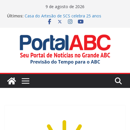
Pular
9 de agosto de 2026
para
Últimos:
Casa do Artesão de SCS celebra 25 anos
o
Demônios da Garoa celebra 80 anos no Festival do
Chocolate
conteúdo
Dorival chega a 10 jogos sem vitória no Brasileirão,
somando passagens por Corinthians e São Paulo
Faculdade Municipal de SBC inicia novo ciclo com
Aula Magna
Justiça manda Mauá explicar edital para OS na
Previsão do Tempo para o ABC
educação