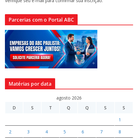
Verifique seu e-mail para confirmar sua inscrição.
Parcerias com o Portal ABC
Matérias por data
agosto 2026
D
S
T
Q
Q
S
S
1
2
3
4
5
6
7
8