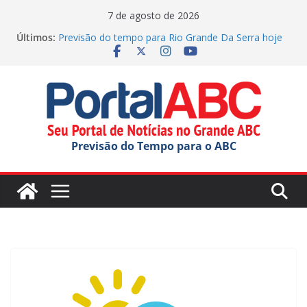
Pular
7 de agosto de 2026
para
Últimos:
Previsão do tempo para Rio Grande Da Serra hoje
o
(07/08/2026)
Diadema abre a Semana da Juventude com ações
conteúdo
variadas
GCM de SBC reforça segurança no Batistini com
operação
Fretado colaborativo pode mudar a mobilidade
urbana
Previsão do Tempo para o ABC
Agenda Cultural traz de música e teatro gratuito no
ABC