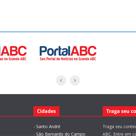
Cidades
Traga seu c
-
Santo André
Traga seu conteú
-
São Bernardo do Campo
ABC. Entre em c