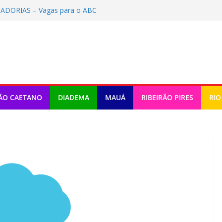
DORIAS – Vagas para o ABC
/2026)
CS celebra 25 anos
de São Caetano inicia implantação do
Gente’ inicia em São Bernardo
 Vagas para o ABC (inscrições até
ÃO CAETANO
DIADEMA
MAUÁ
RIBEIRÃO PIRES
RIO