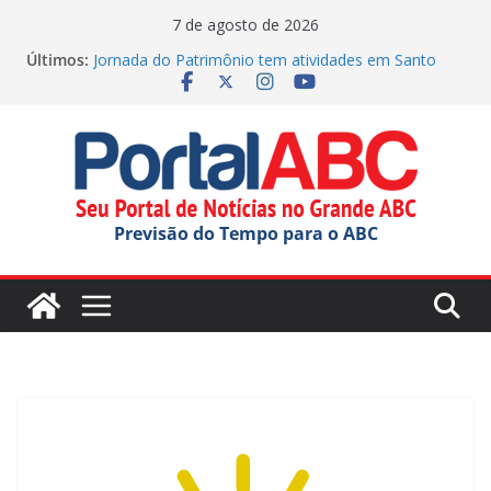
Pular
7 de agosto de 2026
para
Últimos:
Jornada do Patrimônio tem atividades em Santo
o
André
Ana Carolina Serra comemora criação da lei do Pix
conteúdo
Pensão Alimentícia
Previsão do tempo para Rio Grande Da Serra hoje
(06/08/2026)
Diniz reclama da arbitragem e fala sobre Memphis:
“Próximo”
Previsão do Tempo para o ABC
SBC elege Miss e Mister Terceira Idade 2026