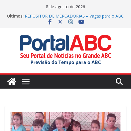
Pular
8 de agosto de 2026
para
Últimos:
REPOSITOR DE MERCADORIAS – Vagas para o ABC
o
(inscrições até 26/08/2026)
Casa do Artesão de SCS celebra 25 anos
conteúdo
Complexo Hospitalar de São Caetano inicia
implantação do ‘Notifica FUABC’
Festival ‘Sabores da Gente’ inicia em São Bernardo
OPERADOR DE CAIXA – Vagas para o ABC
(inscrições até 26/08/2026)
Previsão do Tempo para o ABC