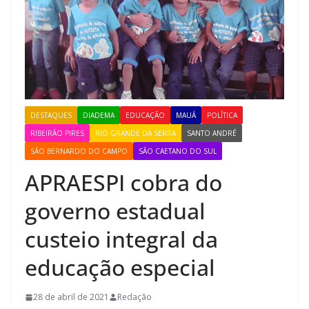
DESTAQUES
DIADEMA
EDUCAÇÃO
MAUÁ
POLÍTICA
RIBEIRÃO PIRES
RIO GRANDE DA SERRA
SANTO ANDRÉ
SÃO BERNARDO DO CAMPO
SÃO CAETANO DO SUL
APRAESPI cobra do
governo estadual
custeio integral da
educação especial
28 de abril de 2021
Redação