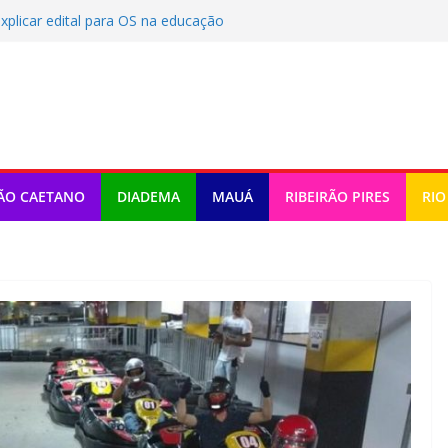
plicar edital para OS na educação
CS celebra 25 anos
lebra 80 anos no Festival do
os sem vitória no Brasileirão,
r Corinthians e São Paulo
e SBC inicia novo ciclo com Aula
ÃO CAETANO
DIADEMA
MAUÁ
RIBEIRÃO PIRES
RIO