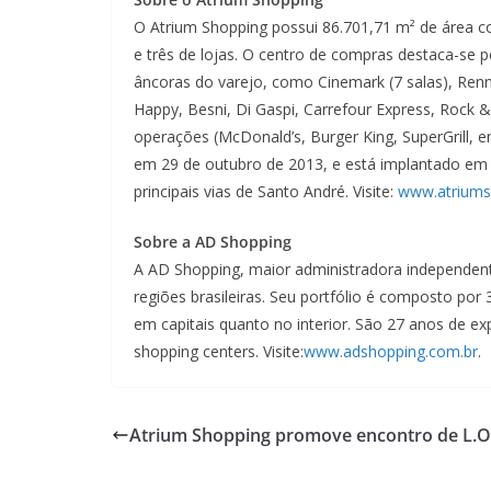
O Atrium Shopping possui 86.701,71 m² de área c
e três de lojas. O centro de compras destaca-se
âncoras do varejo, como Cinemark (7 salas), Renn
Happy, Besni, Di Gaspi, Carrefour Express, Rock &
operações (McDonald’s, Burger King, SuperGrill, e
em 29 de outubro de 2013, e está implantado em u
principais vias de Santo André. Visite:
www.atriums
Sobre a AD Shopping
A AD Shopping, maior administradora independent
regiões brasileiras. Seu portfólio é composto po
em capitais quanto no interior. São 27 anos de e
shopping centers. Visite:
www.adshopping.com.br
.
Atrium Shopping promove encontro de L.O