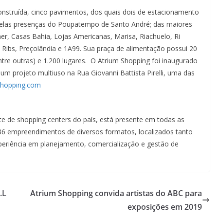
onstruída, cinco pavimentos, dos quais dois de estacionamento
 pelas presenças do Poupatempo de Santo André; das maiores
er, Casas Bahia, Lojas Americanas, Marisa, Riachuelo, Ri
 Ribs, Preçolândia e 1A99. Sua praça de alimentação possui 20
ntre outras) e 1.200 lugares. O Atrium Shopping foi inaugurado
m projeto multiuso na Rua Giovanni Battista Pirelli, uma das
hopping.com
e de shopping centers do país, está presente em todas as
r 36 empreendimentos de diversos formatos, localizados tanto
xperiência em planejamento, comercialização e gestão de
.L
Atrium Shopping convida artistas do ABC para
exposições em 2019