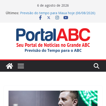
Pular
6 de agosto de 2026
para
Últimos:
Previsão do tempo para Maua hoje (06/08/2026)
o
Jornada do Patrimônio tem atividades em Santo
André
conteúdo
Ana Carolina Serra comemora criação da lei do Pix
Pensão Alimentícia
Previsão do tempo para Rio Grande Da Serra hoje
(06/08/2026)
Previsão do tempo para Ribeirao Pires hoje
Previsão do Tempo para o ABC
(06/08/2026)