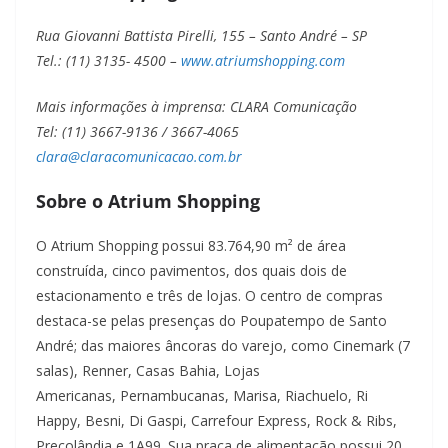
Rua Giovanni Battista Pirelli, 155 – Santo André – SP
Tel.: (11) 3135- 4500 –
www.atriumshopping.com
Mais informações à imprensa: CLARA Comunicação
Tel: (11) 3667-9136 / 3667-4065
clara@claracomunicacao.com.br
Sobre o Atrium Shopping
O Atrium Shopping possui 83.764,90 m² de área
construída, cinco pavimentos, dos quais dois de
estacionamento e três de lojas. O centro de compras
destaca-se pelas presenças do Poupatempo de Santo
André; das maiores âncoras do varejo, como Cinemark (7
salas), Renner, Casas Bahia, Lojas
Americanas, Pernambucanas, Marisa, Riachuelo, Ri
Happy, Besni, Di Gaspi, Carrefour Express, Rock & Ribs,
Preçolândia e 1A99. Sua praça de alimentação possui 20