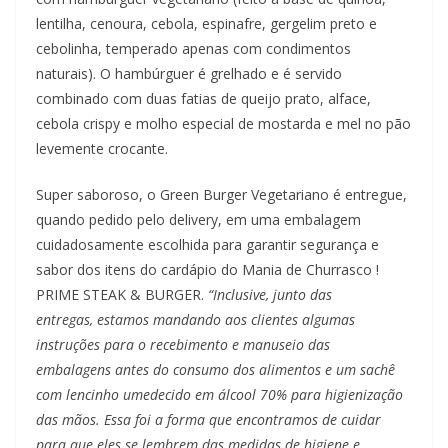
lentilha, cenoura, cebola, espinafre, gergelim preto e
cebolinha, temperado apenas com condimentos
naturais). O hambúrguer é grelhado e é servido
combinado com duas fatias de queijo prato, alface,
cebola crispy e molho especial de mostarda e mel no pão
levemente crocante.
Super saboroso, o Green Burger Vegetariano é entregue,
quando pedido pelo delivery, em uma embalagem
cuidadosamente escolhida para garantir segurança e
sabor dos itens do cardápio do Mania de Churrasco !
PRIME STEAK & BURGER.
“Inclusive, junto das
entregas, estamos mandando aos clientes algumas
instruções para o recebimento e manuseio das
embalagens antes do consumo dos alimentos e um sachê
com lencinho umedecido em álcool 70% para higienização
das mãos. Essa foi a forma que encontramos de cuidar
para que eles se lembrem das medidas de higiene e