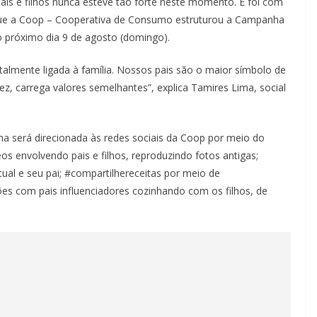
pais e filhos nunca esteve tão forte neste momento. E foi com
que a Coop – Cooperativa de Consumo estruturou a Campanha
o próximo dia 9 de agosto (domingo).
almente ligada à família. Nossos pais são o maior símbolo de
z, carrega valores semelhantes”, explica Tamires Lima, social
 será direcionada às redes sociais da Coop por meio do
s envolvendo pais e filhos, reproduzindo fotos antigas;
al e seu pai; #compartilhereceitas por meio de
es com pais influenciadores cozinhando com os filhos, de