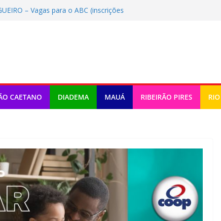
IRO – Vagas para o ABC (inscrições
 Vagas para o ABC (inscrições até
DORIAS – Vagas para o ABC
/2026)
O DE PERDAS – Vagas para o ABC
/2026)
ara o ABC (inscrições até
ÃO CAETANO
DIADEMA
MAUÁ
RIBEIRÃO PIRES
RIO