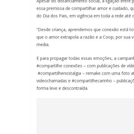
Apesar do distanciamento social, a ligação entre 
essa premissa de compartilhar amor e cuidado, 
do Dia dos Pais, em vigência em toda a rede até 
“Desde criança, aprendemos que conexão está tot
que o amor extrapola a razão e a Coop, por sua ve
media.
E para propagar todas essas emoções, a campanha
#compartilhe conexões – com publicações de vídeo
#compartilhenostalgia – remake com uma foto atu
videochamadas e #compartilhecarinho – publicaçõ
forma leve e descontraída.