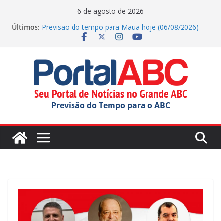
Pular
6 de agosto de 2026
para
Últimos:
Previsão do tempo para Maua hoje (06/08/2026)
o
Jornada do Patrimônio tem atividades em Santo
André
conteúdo
Ana Carolina Serra comemora criação da lei do Pix
Pensão Alimentícia
Previsão do tempo para Rio Grande Da Serra hoje
(06/08/2026)
Previsão do tempo para Ribeirao Pires hoje
Previsão do Tempo para o ABC
(06/08/2026)