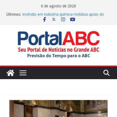
Pular
6 de agosto de 2026
para
Últimos:
Incêndio em indústria química mobiliza apoio do
o
estado
Palmeiras na Copa do Brasil 2026: Saiba quanto o
conteúdo
Verdão garantiu em premiação
Polícia Militar apreende drogas nos Correios em SP
Parque Tecnológico de Santo André oferece tour
gratuito
Festival do Chocolate terá shows infantis aos
Previsão do Tempo para o ABC
domingos