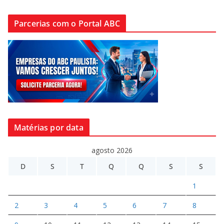
Parcerias com o Portal ABC
Matérias por data
agosto 2026
D
S
T
Q
Q
S
S
1
2
3
4
5
6
7
8