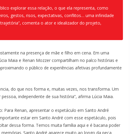
blico explorar essa relação, o que ela representa, como
eiros, gestos, risos, expectativas, conflitos… uma infinidade
rajetória”, comenta o ator e idealizador do projeto,
ustamente na presença de mãe e filho em cena. Em uma
Lúcia Maia e Renan Mozzer compartilham no palco histórias e
aproximando o público de experiências afetivas profundamente
ência, do que nos forma e, muitas vezes, nos transforma. Um
pessoa, independente de sua história”, afirma Lúcia Maia.
do: Para Renan, apresentar o espetáculo em Santo André
importante estar em Santo André com esse espetáculo, pois
oltar dessa forma. Temos muita família aqui e é bacana poder
s memórias. Santo André aparece muito ao longo da peça