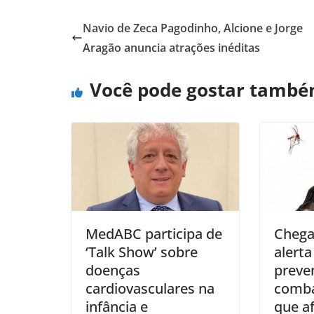
Navio de Zeca Pagodinho, Alcione e Jorge
Aragão anuncia atrações inéditas
Você pode gostar tamb
MedABC participa de
Chega
‘Talk Show’ sobre
alerta
doenças
preve
cardiovasculares na
comba
infância e
que af