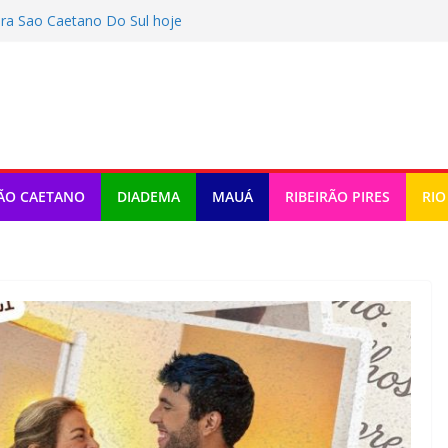
ra Sao Caetano Do Sul hoje
ra Rio Grande Da Serra hoje
a Ribeirao Pires hoje (07/08/2026)
ra Diadema hoje (07/08/2026)
ra Maua hoje (07/08/2026)
ÃO CAETANO
DIADEMA
MAUÁ
RIBEIRÃO PIRES
RIO