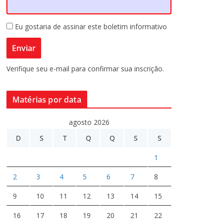
Eu gostaria de assinar este boletim informativo
Verifique seu e-mail para confirmar sua inscrição.
Matérias por data
agosto 2026
D
S
T
Q
Q
S
S
1
2
3
4
5
6
7
8
9
10
11
12
13
14
15
16
17
18
19
20
21
22