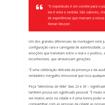
“O espetáculo é um convite para o pú
ela é vista e sentida. São sabores, ch
de experiências que marcam a nossa t
Renan Mozzer.
Um dos grandes diferenciais da montagem está j
configuração rara e carregada de autenticidade, 
emoções que transitam entre o real e o poético, 
reconhecíveis, que atravessam gerações.
“É uma celebração delicada da presença e da aus
verdadeiro mergulho emocional que toca qualquer 
Peça “Memórias de Mãe” dias 23 e 30 – Significa
também possui um significado pessoal. “É muito 
vivi muitos anos na cidade e é uma honra poder v
compartilhar com as pessoas da cidade as nossa