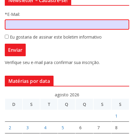
Newsletter – Cadastre-se!
*E-Mail:
Eu gostaria de assinar este boletim informativo
Verifique seu e-mail para confirmar sua inscrição.
Matérias por data
agosto 2026
D
S
T
Q
Q
S
S
1
2
3
4
5
6
7
8