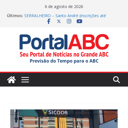
Pular
6 de agosto de 2026
para
Últimos:
SERRALHEIRO – Santo André (inscrições até
o
23/08/2026)
Polícia Militar apreende drogas nos Correios em SP
conteúdo
Parque Tecnológico de Santo André oferece tour
gratuito
Festival do Chocolate terá shows infantis aos
domingos
Incêndio em indústria química mobiliza apoio do
Previsão do Tempo para o ABC
estado