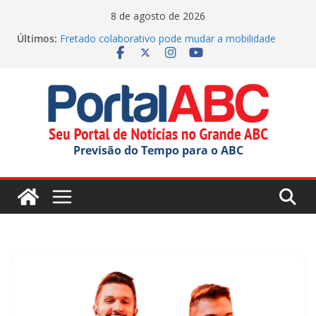
Pular
8 de agosto de 2026
para
Últimos:
Fretado colaborativo pode mudar a mobilidade
o
urbana
10 negócios para investir no Grande ABC em 2026
conteúdo
Técnico de Segurança do Trabalho da BRK em
Mauá conquista título mundial
Diadema abre a Semana da Juventude com ações
variadas
GCM de SBC reforça segurança no Batistini com
Previsão do Tempo para o ABC
operação