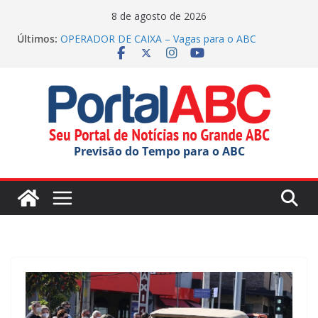
Pular
8 de agosto de 2026
para
Últimos:
OPERADOR DE CAIXA – Vagas para o ABC
o
(inscrições até 26/08/2026)
Justiça manda Mauá explicar edital para OS na
conteúdo
educação
Casa do Artesão de SCS celebra 25 anos
Complexo Hospitalar de São Caetano inicia
implantação do ‘Notifica FUABC’
Festival ‘Sabores da Gente’ inicia em São Bernardo
Previsão do Tempo para o ABC