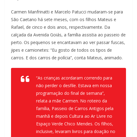
Carmen Manfrinatti e Marcelo Patucci mudaram-se para
São Caetano há sete meses, com os filhos Mateus e
Rafael, de cinco e dois anos, respectivamente. Da
calçada da Avenida Goiás, a família assistia ao passeio de
perto. Os pequenos se encantavam ao ver passar fuscas,
jipes e camionetes: “Eu gosto de todos os tipos de
carros. E dos carros de polícia”, conta Mateus, animado.
“As crianças acordaram correndo para
não perder o desfile. Estava em nossa
programação do final de semana”,
relata a mãe Carmen. No roteiro da
família, Passeio de Carros Antigos pela
manhã e depois Cultura ao Ar Livre no
Espaço Verde Chico Mendes. Os filhos,
inclusive, levaram livros para doação no