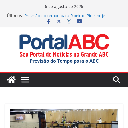
Pular
6 de agosto de 2026
para
Últimos:
Previsão do tempo para Ribeirao Pires hoje
o
(06/08/2026)
SBC elege Miss e Mister Terceira Idade 2026
conteúdo
Jornada do Patrimônio tem atividades em Santo
André
Ana Carolina Serra comemora criação da lei do Pix
Pensão Alimentícia
Previsão do tempo para Rio Grande Da Serra hoje
Previsão do Tempo para o ABC
(06/08/2026)