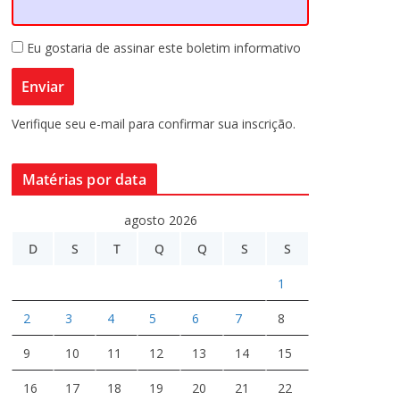
Eu gostaria de assinar este boletim informativo
Verifique seu e-mail para confirmar sua inscrição.
Matérias por data
agosto 2026
D
S
T
Q
Q
S
S
1
2
3
4
5
6
7
8
9
10
11
12
13
14
15
16
17
18
19
20
21
22