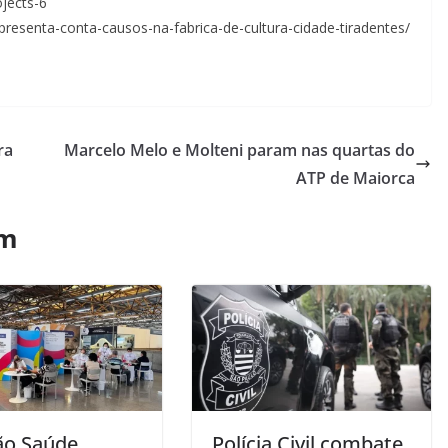
ojects-6
presenta-conta-causos-na-fabrica-de-cultura-cidade-tiradentes/
ra
Marcelo Melo e Molteni param nas quartas do
ATP de Maiorca
ém
ão Saúde
Polícia Civil combate