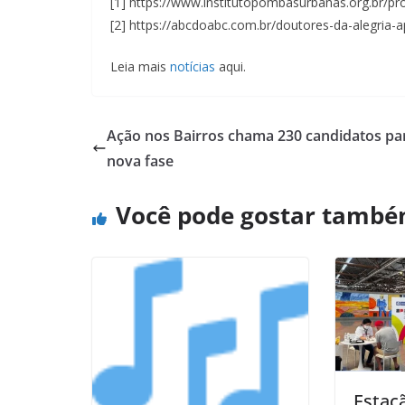
[1] https://www.institutopombasurbanas.org.br/pr
[2] https://abcdoabc.com.br/doutores-da-alegria-a
Leia mais
notícias
aqui.
Ação nos Bairros chama 230 candidatos pa
nova fase
Você pode gostar tamb
Estaç