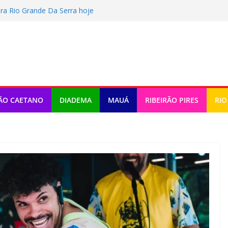
ra Rio Grande Da Serra hoje
na da Juventude com ações variadas
egurança no Batistini com operação
 pode mudar a mobilidade urbana
de música e teatro gratuito no ABC
ÃO CAETANO
DIADEMA
MAUÁ
RIBEIRÃO PIRES
RIO