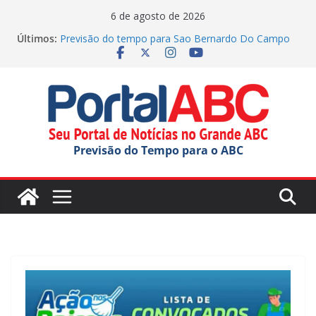
Pular
6 de agosto de 2026
para
Últimos:
Previsão do tempo para Sao Bernardo Do Campo
o
hoje (06/08/2026)
Previsão do tempo para Rio Grande Da Serra hoje
conteúdo
(06/08/2026)
Previsão do tempo para Ribeirao Pires hoje
(06/08/2026)
Previsão do tempo para Maua hoje (06/08/2026)
Previsão do tempo para Diadema hoje
Previsão do Tempo para o ABC
(06/08/2026)