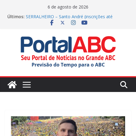
Pular
6 de agosto de 2026
para
Últimos:
SERRALHEIRO – Santo André (inscrições até
o
23/08/2026)
Polícia Militar apreende drogas nos Correios em SP
conteúdo
Parque Tecnológico de Santo André oferece tour
gratuito
Festival do Chocolate terá shows infantis aos
domingos
Incêndio em indústria química mobiliza apoio do
Previsão do Tempo para o ABC
estado