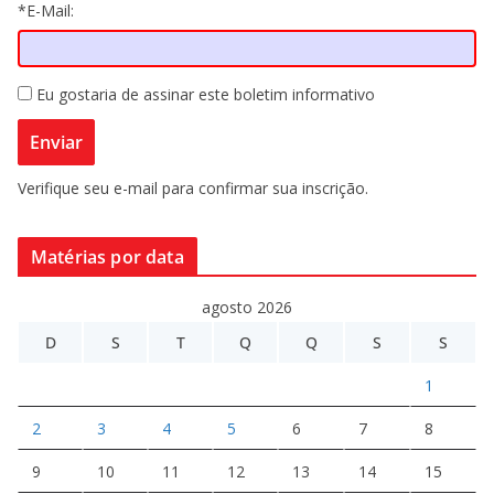
*E-Mail:
Eu gostaria de assinar este boletim informativo
Verifique seu e-mail para confirmar sua inscrição.
Matérias por data
agosto 2026
D
S
T
Q
Q
S
S
1
2
3
4
5
6
7
8
9
10
11
12
13
14
15