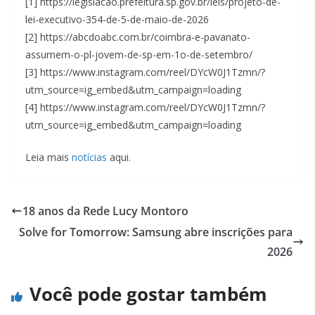
[1] https://legislacao.prefeitura.sp.gov.br/leis/projeto-de-
lei-executivo-354-de-5-de-maio-de-2026
[2] https://abcdoabc.com.br/coimbra-e-pavanato-
assumem-o-pl-jovem-de-sp-em-1o-de-setembro/
[3] https://www.instagram.com/reel/DYcW0J1Tzmn/?
utm_source=ig_embed&utm_campaign=loading
[4] https://www.instagram.com/reel/DYcW0J1Tzmn/?
utm_source=ig_embed&utm_campaign=loading
Leia mais
notícias
aqui.
18 anos da Rede Lucy Montoro
Solve for Tomorrow: Samsung abre inscrições para
2026
Você pode gostar também