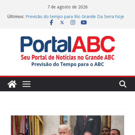
Pular
7 de agosto de 2026
para
Últimos:
Previsão do tempo para Rio Grande Da Serra hoje
o
(06/08/2026)
Diniz reclama da arbitragem e fala sobre Memphis:
conteúdo
“Próximo”
SBC elege Miss e Mister Terceira Idade 2026
Jornada do Patrimônio tem atividades em Santo
André
Ana Carolina Serra comemora criação da lei do Pix
Previsão do Tempo para o ABC
Pensão Alimentícia