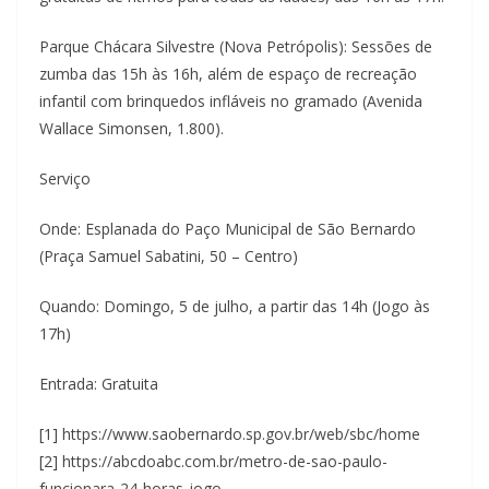
Parque Chácara Silvestre (Nova Petrópolis): Sessões de
zumba das 15h às 16h, além de espaço de recreação
infantil com brinquedos infláveis no gramado (Avenida
Wallace Simonsen, 1.800).
Serviço
Onde: Esplanada do Paço Municipal de São Bernardo
(Praça Samuel Sabatini, 50 – Centro)
Quando: Domingo, 5 de julho, a partir das 14h (Jogo às
17h)
Entrada: Gratuita
[1] https://www.saobernardo.sp.gov.br/web/sbc/home
[2] https://abcdoabc.com.br/metro-de-sao-paulo-
funcionara-24-horas-jogo