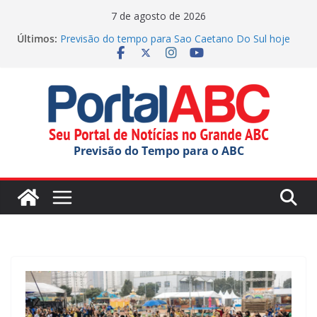
Pular
7 de agosto de 2026
para
Últimos:
Previsão do tempo para Sao Caetano Do Sul hoje
o
(07/08/2026)
Previsão do tempo para Rio Grande Da Serra hoje
conteúdo
(07/08/2026)
Previsão do tempo para Ribeirao Pires hoje
(07/08/2026)
Previsão do tempo para Diadema hoje
(07/08/2026)
Previsão do Tempo para o ABC
Previsão do tempo para Maua hoje (07/08/2026)