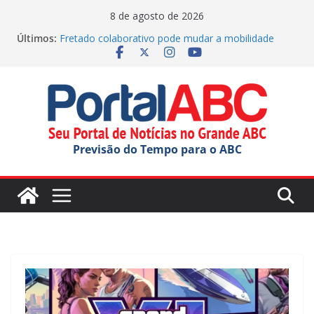
Pular
8 de agosto de 2026
GCM de SBC reforça segurança no Batistini com
para
Últimos:
operação
o
Fretado colaborativo pode mudar a mobilidade
conteúdo
urbana
10 negócios para investir no Grande ABC em 2026
Técnico de Segurança do Trabalho da BRK em
Mauá conquista título mundial
Diadema abre a Semana da Juventude com ações
variadas
Previsão do Tempo para o ABC