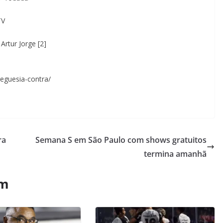
TV
Artur Jorge [2]
reguesia-contra/
ra
Semana S em São Paulo com shows gratuitos
termina amanhã
ém