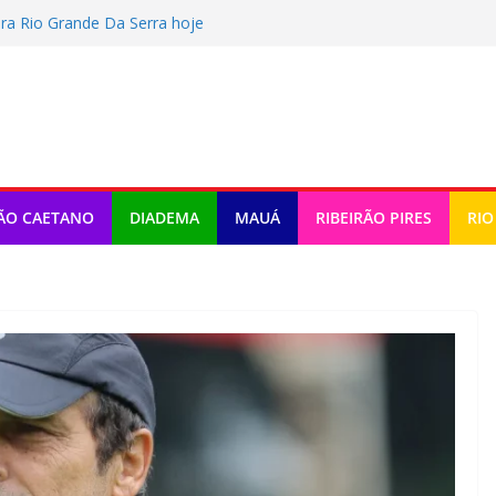
ra Rio Grande Da Serra hoje
tragem e fala sobre Memphis: “Próximo”
er Terceira Idade 2026
o tem atividades em Santo André
omemora criação da lei do Pix Pensão
ÃO CAETANO
DIADEMA
MAUÁ
RIBEIRÃO PIRES
RIO