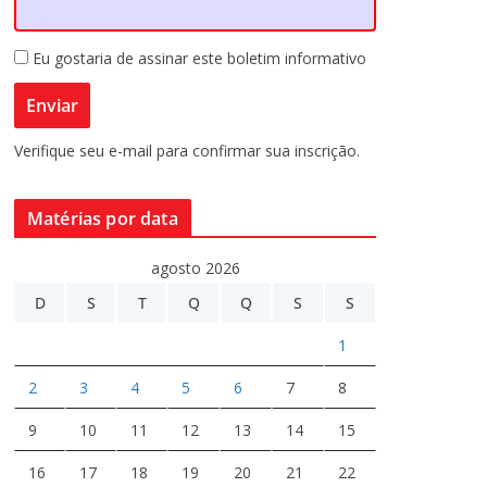
Eu gostaria de assinar este boletim informativo
Verifique seu e-mail para confirmar sua inscrição.
Matérias por data
agosto 2026
D
S
T
Q
Q
S
S
1
2
3
4
5
6
7
8
9
10
11
12
13
14
15
16
17
18
19
20
21
22