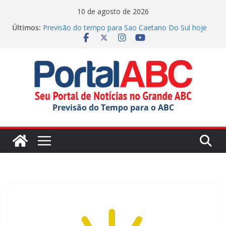
Pular
10 de agosto de 2026
para
Últimos:
Previsão do tempo para Sao Caetano Do Sul hoje
o
(10/08/2026)
Previsão do tempo para Maua hoje (10/08/2026)
conteúdo
Previsão do tempo para Ribeirao Pires hoje
(10/08/2026)
Previsão do tempo para Rio Grande Da Serra hoje
(10/08/2026)
Previsão do tempo para Diadema hoje
Previsão do Tempo para o ABC
(10/08/2026)