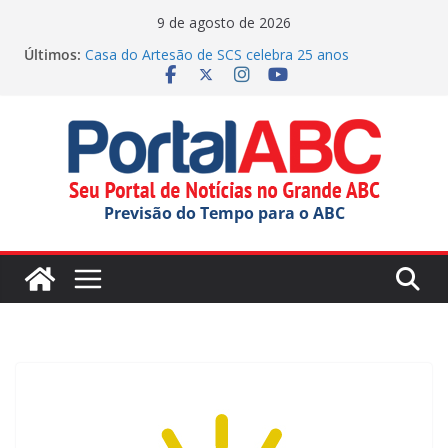
Pular
9 de agosto de 2026
para
Últimos:
Casa do Artesão de SCS celebra 25 anos
o
Demônios da Garoa celebra 80 anos no Festival do
Chocolate
conteúdo
Dorival chega a 10 jogos sem vitória no Brasileirão,
somando passagens por Corinthians e São Paulo
Faculdade Municipal de SBC inicia novo ciclo com
Aula Magna
Justiça manda Mauá explicar edital para OS na
Previsão do Tempo para o ABC
educação