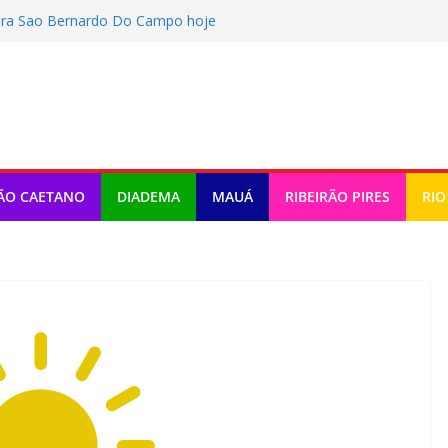
ara Sao Bernardo Do Campo hoje
ra Rio Grande Da Serra hoje
a Ribeirao Pires hoje (06/08/2026)
ra Maua hoje (06/08/2026)
ra Diadema hoje (06/08/2026)
ÃO CAETANO
DIADEMA
MAUÁ
RIBEIRÃO PIRES
RIO