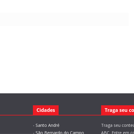
Cidades
Traga seu c
-
Santo André
Traga seu conteú
-
São Bernardo do Campo
ABC. Entre em c