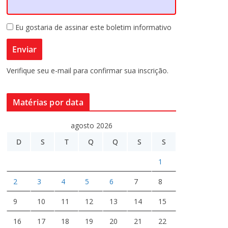
Eu gostaria de assinar este boletim informativo
Verifique seu e-mail para confirmar sua inscrição.
Matérias por data
agosto 2026
D
S
T
Q
Q
S
S
1
2
3
4
5
6
7
8
9
10
11
12
13
14
15
16
17
18
19
20
21
22