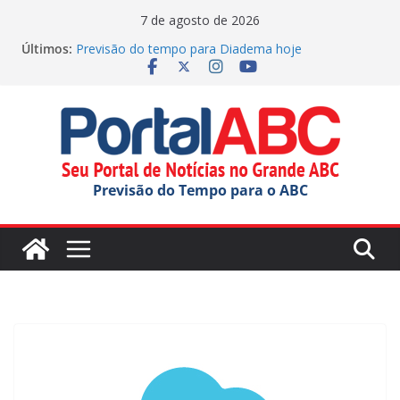
Pular
7 de agosto de 2026
para
Últimos:
Previsão do tempo para Diadema hoje
o
(07/08/2026)
Fretado colaborativo pode mudar a mobilidade
conteúdo
urbana
Agenda Cultural traz de música e teatro gratuito no
ABC
Previsão do tempo para Rio Grande Da Serra hoje
(07/08/2026)
Previsão do Tempo para o ABC
Previsão do tempo para Ribeirao Pires hoje
(07/08/2026)