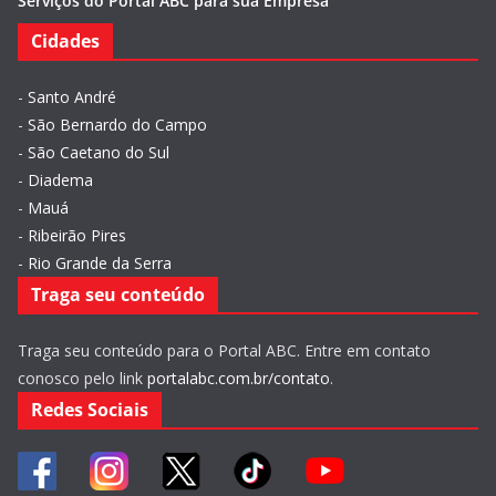
Serviços do Portal ABC para sua Empresa
Cidades
-
Santo André
-
São Bernardo do Campo
-
São Caetano do Sul
-
Diadema
-
Mauá
-
Ribeirão Pires
-
Rio Grande da Serra
Traga seu conteúdo
Traga seu conteúdo para o Portal ABC. Entre em contato
conosco pelo link
portalabc.com.br/contato
.
Redes Sociais