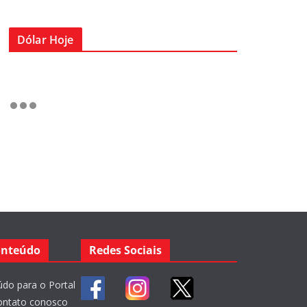
Dólar Hoje
onteúdo
Redes Sociais
do para o Portal
ontato conosco