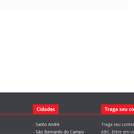
Cidades
Traga seu c
-
Santo André
Traga seu conteú
-
São Bernardo do Campo
ABC. Entre em c