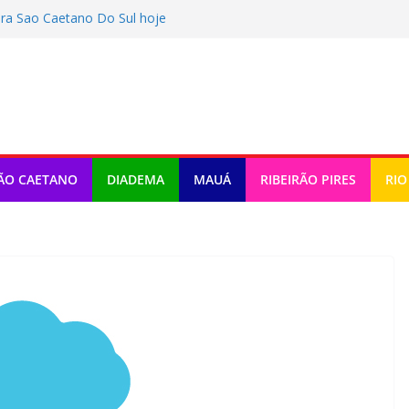
ra Sao Caetano Do Sul hoje
ra Rio Grande Da Serra hoje
a Ribeirao Pires hoje (07/08/2026)
ra Diadema hoje (07/08/2026)
ra Maua hoje (07/08/2026)
ÃO CAETANO
DIADEMA
MAUÁ
RIBEIRÃO PIRES
RIO