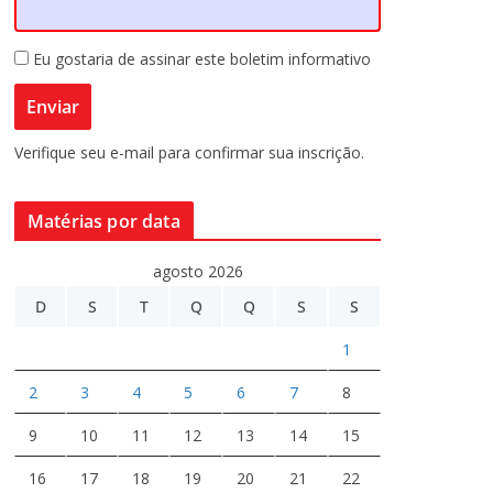
Eu gostaria de assinar este boletim informativo
Verifique seu e-mail para confirmar sua inscrição.
Matérias por data
agosto 2026
D
S
T
Q
Q
S
S
1
2
3
4
5
6
7
8
9
10
11
12
13
14
15
16
17
18
19
20
21
22