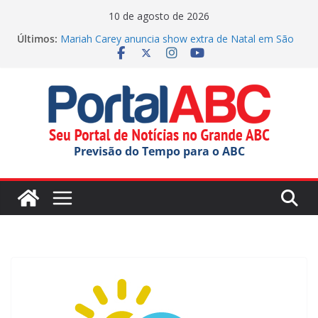
Pular
10 de agosto de 2026
para
Últimos:
Mariah Carey anuncia show extra de Natal em São
o
Paulo
Fernando Haddad defende tecnologia contra filas
conteúdo
na saúde em SP
Espírito Santo do Pinhal inaugura revitalização da
Rua José Bonifácio no centro histórico
Sidney Magal celebra 60 anos de carreira em São
Paulo
Previsão do Tempo para o ABC
Oportunidades de Ouro: Negócios no ABC