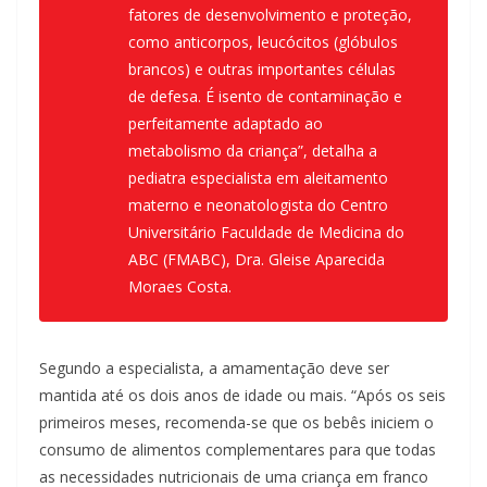
fatores de desenvolvimento e proteção,
como anticorpos, leucócitos (glóbulos
brancos) e outras importantes células
de defesa. É isento de contaminação e
perfeitamente adaptado ao
metabolismo da criança”, detalha a
pediatra especialista em aleitamento
materno e neonatologista do Centro
Universitário Faculdade de Medicina do
ABC (FMABC), Dra. Gleise Aparecida
Moraes Costa.
Segundo a especialista, a amamentação deve ser
mantida até os dois anos de idade ou mais. “Após os seis
primeiros meses, recomenda-se que os bebês iniciem o
consumo de alimentos complementares para que todas
as necessidades nutricionais de uma criança em franco