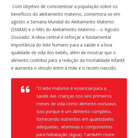
Com objetivo de conscientizar a população sobre os
benefícios do aleitamento materno, comemora-se em
agosto a Semana Mundial do Aleitamento Materno
(SMAM) e o Mês do Aleitamento Materno – o ‘Agosto
Dourado’. A ideia central é reforçar a fundamental
importância do leite humano para a saúde e a boa
qualidade de vida dos bebês, além de mostrar que o
alimento contribui para a redução da mortalidade infantil
e aumenta o vínculo entre a mãe e o recém-nascido.
“O leite materno é essencial para a
saúde das crianças nos seis primeiros
meses de vida como alimento exclusivo.
Isso porque é um alimento completo,
fornecendo nutrientes em quantidades
adequadas, vitaminas e componentes
para hidratação (água). Também reúne