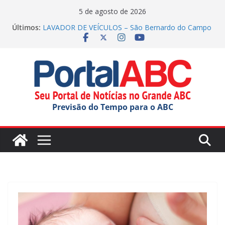
Pular
5 de agosto de 2026
para
Últimos:
LAVADOR DE VEÍCULOS – São Bernardo do Campo
o
(inscrições até 13/08/2026)
Parque Tecnológico de Santo André oferece tour
conteúdo
gratuito
Festival do Chocolate terá shows infantis aos
domingos
Incêndio em indústria química mobiliza apoio do
estado
Previsão do Tempo para o ABC
SERRALHEIRO – Santo André (inscrições até
23/08/2026)