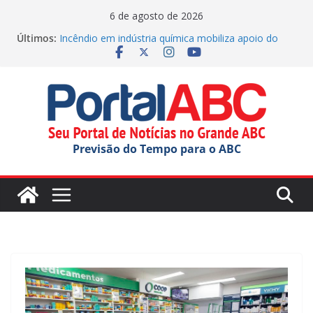
Pular
6 de agosto de 2026
para
Últimos:
Incêndio em indústria química mobiliza apoio do
o
estado
Palmeiras na Copa do Brasil 2026: Saiba quanto o
conteúdo
Verdão garantiu em premiação
Polícia Militar apreende drogas nos Correios em SP
Parque Tecnológico de Santo André oferece tour
gratuito
Festival do Chocolate terá shows infantis aos
Previsão do Tempo para o ABC
domingos