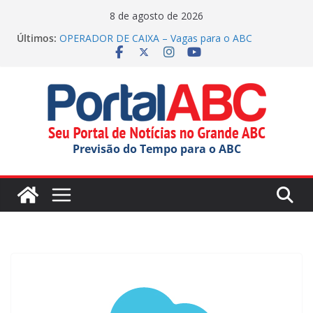
Pular
8 de agosto de 2026
para
Últimos:
OPERADOR DE CAIXA – Vagas para o ABC
o
(inscrições até 26/08/2026)
Justiça manda Mauá explicar edital para OS na
conteúdo
educação
Casa do Artesão de SCS celebra 25 anos
Complexo Hospitalar de São Caetano inicia
implantação do ‘Notifica FUABC’
Festival ‘Sabores da Gente’ inicia em São Bernardo
Previsão do Tempo para o ABC