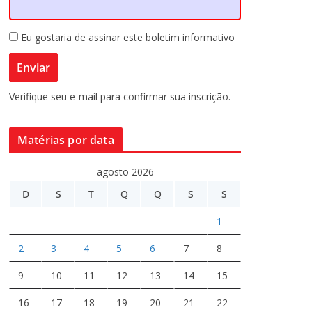
Eu gostaria de assinar este boletim informativo
Verifique seu e-mail para confirmar sua inscrição.
Matérias por data
agosto 2026
D
S
T
Q
Q
S
S
1
2
3
4
5
6
7
8
9
10
11
12
13
14
15
16
17
18
19
20
21
22