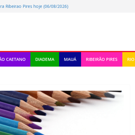
a Ribeirao Pires hoje (06/08/2026)
er Terceira Idade 2026
o tem atividades em Santo André
omemora criação da lei do Pix Pensão
ra Rio Grande Da Serra hoje
ÃO CAETANO
DIADEMA
MAUÁ
RIBEIRÃO PIRES
RIO