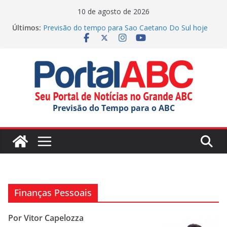
Pular
10 de agosto de 2026
para
Últimos:
Previsão do tempo para Sao Caetano Do Sul hoje
o
(10/08/2026)
Previsão do tempo para Maua hoje (10/08/2026)
conteúdo
Previsão do tempo para Ribeirao Pires hoje
(10/08/2026)
Previsão do tempo para Rio Grande Da Serra hoje
(10/08/2026)
Previsão do tempo para Diadema hoje
Previsão do Tempo para o ABC
(10/08/2026)
Finanças Pessoais
Por Vitor Capelozza