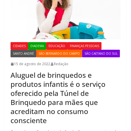
CIDADES
DIADEMA
EDUCAÇÃO
FINANÇAS PESSOAIS
SANTO ANDRÉ
SÃO BERNARDO DO CAMPO
SÃO CAETANO DO SUL
15 de agosto de 2022
Redação
Aluguel de brinquedos e
produtos infantis é o serviço
oferecido pela Túnel de
Brinquedo para mães que
acreditam no consumo
consciente