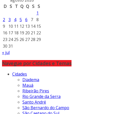
agosto 2026
D
S
T
Q
Q
S
S
1
2
3
4
5
6
7
8
9
10
11
12
13
14
15
16
17
18
19
20
21
22
23
24
25
26
27
28
29
30
31
« jul
Navegue por Cidades e Temas
Cidades
Diadema
Mauá
Ribeirão Pires
Rio Grande da Serra
Santo André
São Bernardo do Campo
São Caetano do Sul