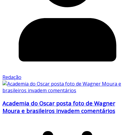
Redação
Academia do Oscar posta foto de Wagner
Moura e brasileiros invadem comentários