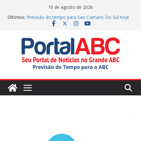
Pular
10 de agosto de 2026
para
Últimos:
Previsão do tempo para Sao Caetano Do Sul hoje
o
(10/08/2026)
Previsão do tempo para Maua hoje (10/08/2026)
conteúdo
Previsão do tempo para Ribeirao Pires hoje
(10/08/2026)
Previsão do tempo para Rio Grande Da Serra hoje
(10/08/2026)
Previsão do tempo para Diadema hoje
Previsão do Tempo para o ABC
(10/08/2026)